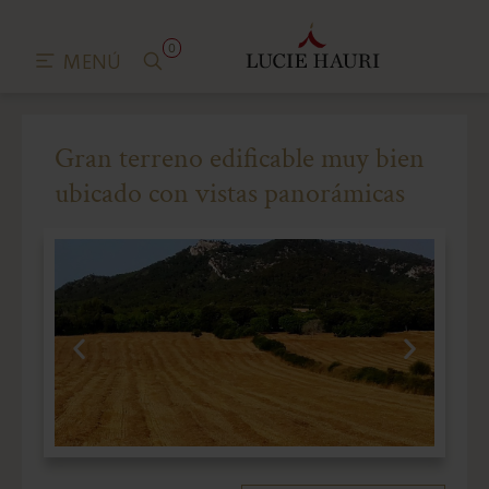
0
MENÚ
Gran terreno edificable muy bien
ubicado con vistas panorámicas