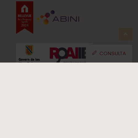
CONSULTA
COMPRAR
Todos los inmuebles
Mansión
Finca | Casa de campo
Inmueble commercial