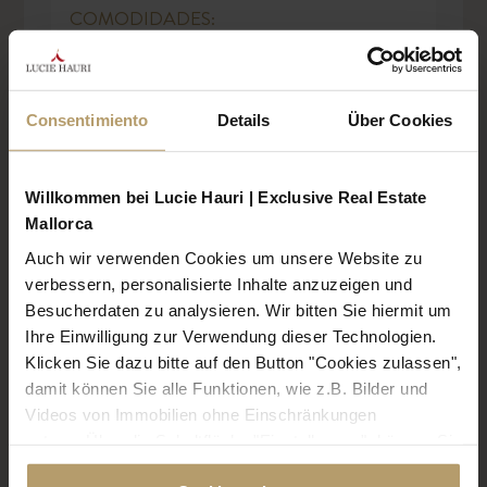
COMODIDADES:
35.486 m²
Consentimiento
Details
Über Cookies
Willkommen bei Lucie Hauri | Exclusive Real Estate
Mallorca
CERTIFICADO ENERGÉTICO
Auch wir verwenden Cookies um unsere Website zu
verbessern, personalisierte Inhalte anzuzeigen und
Besucherdaten zu analysieren. Wir bitten Sie hiermit um
UBICACIÓN
Ihre Einwilligung zur Verwendung dieser Technologien.
Klicken Sie dazu bitte auf den Button "Cookies zulassen",
damit können Sie alle Funktionen, wie z.B. Bilder und
Videos von Immobilien ohne Einschränkungen
nutzen. Über die Schaltfläche "Einstellungen", können Sie
bestimmte Cookies und Technologien gezielt