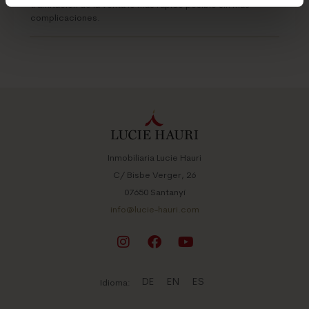
tramitación de la venta lo más rápido posible sin más
complicaciones.
Inmobiliaria Lucie Hauri
C/ Bisbe Verger, 26
07650 Santanyí
info@lucie-hauri.com
DE
EN
ES
Idioma: