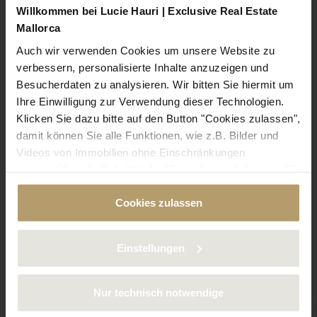
haremos una visita personal y exhaustiva con fotografías
Willkommen bei Lucie Hauri | Exclusive Real Estate
profesionales, en su caso.
Mallorca
Auch wir verwenden Cookies um unsere Website zu
Valoración del precio de mercado
2
verbessern, personalisierte Inhalte anzuzeigen und
Besucherdaten zu analysieren. Wir bitten Sie hiermit um
En base del valor actual de mercado nos dedicaremos a
Ihre Einwilligung zur Verwendung dieser Technologien.
buscar el mejor precio posible que se pueda obtener.
Klicken Sie dazu bitte auf den Button "Cookies zulassen",
damit können Sie alle Funktionen, wie z.B. Bilder und
Encontrar el comprador idóneo
3
Videos von Immobilien ohne Einschränkungen
nutzen. Über die Schaltfläche "Einstellungen", können Sie
A través de nuestra atención al cliente individualizada,
bestimmte Cookies und Technologien gezielt
ofreceremos su propiedad a todos aquellos que,
Cookies zulassen
deaktivieren. Weitere Informationen über die von uns
cuidadosamente seleccionados, puedan llevar a cabo la
verwendeten Cookies finden Sie in unserer
compra.
Datenschutzerklärung.
Einstellungen
Cierre del contrato
4
Nur technisch notwendige
En cooperación con nuestros asesores especialistas en
cuestiones financieras y legales ofrecemos una