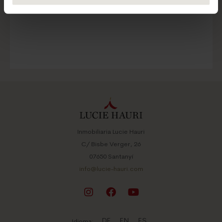
Inmobiliaria Lucie Hauri
C/ Bisbe Verger, 26
07650 Santanyí
info@lucie-hauri.com
DE
EN
ES
Idioma: