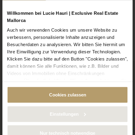
Cala Llombards
Cala Murada
Willkommen bei Lucie Hauri | Exclusive Real Estate
Cala Ratjada
Mallorca
Calonge
Auch wir verwenden Cookies um unsere Website zu
View all
Campos
verbessern, personalisierte Inhalte anzuzeigen und
Cas Concos
Besucherdaten zu analysieren. Wir bitten Sie hiermit um
Es Carritxo
Ihre Einwilligung zur Verwendung dieser Technologien.
Felanitx
Klicken Sie dazu bitte auf den Button "Cookies zulassen",
Llucmajor
damit können Sie alle Funktionen, wie z.B. Bilder und
Videos von Immobilien ohne Einschränkungen
Manacor
nutzen. Über die Schaltfläche "Einstellungen", können Sie
Palma de Mallorca
bestimmte Cookies und Technologien gezielt
Porreres
Inmobiliaria Lucie Hauri
Cookies zulassen
deaktivieren. Weitere Informationen über die von uns
Porto Colom
C/ Bisbe Verger, 26
verwendeten Cookies finden Sie in unserer
Porto Petro
07650 Santanyi
Datenschutzerklärung.
S’Horta
Einstellungen
info@lucie-hauri.com
Sa Ràpita
Santanyi
Nur technisch notwendige