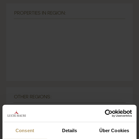
PROPERTIES IN REGION:
OTHER REGIONS:
Alquería Blanca
Artà
Cala d’Or
Consent
Details
Über Cookies
Cala Figuera