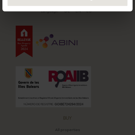
Ses Salines
Son Macia
DE
EN
ES
Language:
BUY
All properties