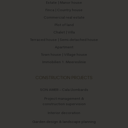
Estate | Manor house
Finca | Country house
Commercial real estate
Plot of land
Chalet | Villa
Terraced house | Semi-detached house
Apartment
Town house | Village house
Immobilien 1. Meereslinie
CONSTRUCTION PROJECTS
SON AMER – Cala Llombards
Project management &
construction supervision
Interior decoration
Garden design & landscape planning