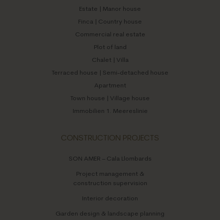
Estate | Manor house
Finca | Country house
Commercial real estate
Plot of land
Chalet | Villa
Terraced house | Semi-detached house
Apartment
Town house | Village house
Immobilien 1. Meereslinie
CONSTRUCTION PROJECTS
SON AMER – Cala Llombards
Project management &
construction supervision
Interior decoration
Garden design & landscape planning