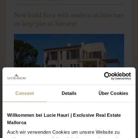
New-build finca with modern architecture
on large plot in Santanyí
Consent
Details
Über Cookies
Willkommen bei Lucie Hauri | Exclusive Real Estate
Referenz: 2569
Mallorca
Region: Santanyí
Auch wir verwenden Cookies um unsere Website zu