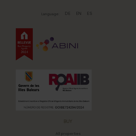
Ses Salines
Son Macia
DE
EN
ES
Language:
BUY
All properties