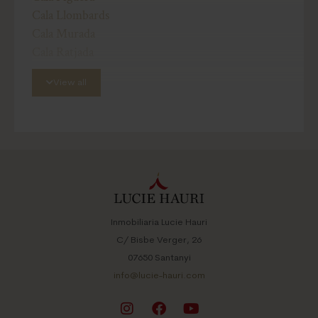
Cala Llombards
Cala Murada
Cala Ratjada
Calonge
View all
Campos
Cas Concos
Es Carritxo
Felanitx
Llucmajor
Manacor
Palma de Mallorca
Porreres
Inmobiliaria Lucie Hauri
Porto Colom
C/ Bisbe Verger, 26
Porto Petro
07650 Santanyi
S’Horta
info@lucie-hauri.com
Sa Ràpita
Santanyi