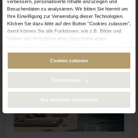
Country house
verbessern, personalisierte Inhalte anzuzeigen und
Besucherdaten zu analysieren. Wir bitten Sie hiermit um
Preis: 3.300.000 €
Ihre Einwilligung zur Verwendung dieser Technologien.
Klicken Sie dazu bitte auf den Button "Cookies zulassen",
damit können Sie alle Funktionen, wie z.B. Bilder und
Exclusive new-build townhouse in the
Videos von Immobilien ohne Einschränkungen
nutzen. Über die Schaltfläche "Einstellungen", können Sie
centre of Santanyí
bestimmte Cookies und Technologien gezielt
Cookies zulassen
deaktivieren. Weitere Informationen über die von uns
verwendeten Cookies finden Sie in unserer
Datenschutzerklärung.
Einstellungen
Nur technisch notwendige