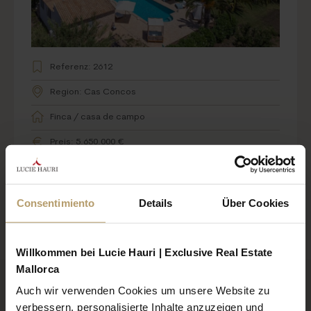
Referenz: 2612
Region: Cas Concos
Finca / casa de campo
Preis: 5.650.000 €
Consentimiento
Details
Über Cookies
Encuentra más propiedades aquí
Willkommen bei Lucie Hauri | Exclusive Real Estate
Mallorca
Auch wir verwenden Cookies um unsere Website zu
verbessern, personalisierte Inhalte anzuzeigen und