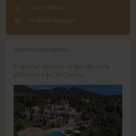
+34 971 825 062
info@lucie-hauri.com
OBJETOS COINCIDENTES:
Propiedad exclusiva en una ubicación
idílica cerca de Cas Concos