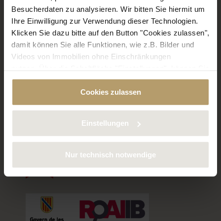
Besucherdaten zu analysieren. Wir bitten Sie hiermit um
Inmobiliaria Lucie Hauri
Ihre Einwilligung zur Verwendung dieser Technologien.
C/ Bisbe Verger, 26
Klicken Sie dazu bitte auf den Button "Cookies zulassen",
07650 Santanyí
damit können Sie alle Funktionen, wie z.B. Bilder und
info@lucie-hauri.com
Videos von Immobilien ohne Einschränkungen
nutzen. Über die Schaltfläche "Einstellungen", können Sie
bestimmte Cookies und Technologien gezielt
Cookies zulassen
deaktivieren. Weitere Informationen über die von uns
DE
EN
ES
verwendeten Cookies finden Sie in unserer
Idioma:
Datenschutzerklärung.
Einstellungen
Nur technisch notwendige