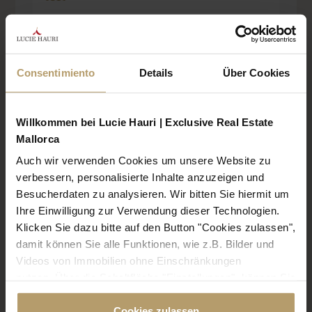
Plaza de aparcamiento al aire libre
Consentimiento
Details
Über Cookies
Willkommen bei Lucie Hauri | Exclusive Real Estate
Mallorca
CERTIFICADO ENERGÉTICO
Auch wir verwenden Cookies um unsere Website zu
verbessern, personalisierte Inhalte anzuzeigen und
Besucherdaten zu analysieren. Wir bitten Sie hiermit um
Clase de eficiencia energética
B
Ihre Einwilligung zur Verwendung dieser Technologien.
Klicken Sie dazu bitte auf den Button "Cookies zulassen",
Clase de eficiencia energética
damit können Sie alle Funktionen, wie z.B. Bilder und
B
Videos von Immobilien ohne Einschränkungen
nutzen. Über die Schaltfläche "Einstellungen", können Sie
Tipo de calefacción
bestimmte Cookies und Technologien gezielt
Calefacción por suelo radiante
Cookies zulassen
deaktivieren. Weitere Informationen über die von uns