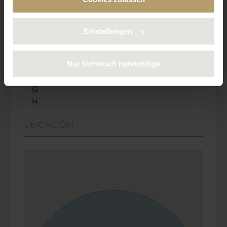
A+
verwendeten Cookies finden Sie in unserer
A
Datenschutzerklärung.
B
Einstellungen
C
D
Nur technisch notwendige
E
F
G
H
UBICACIÓN