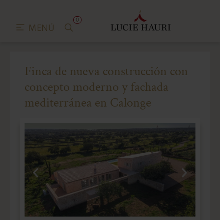
0
MENÚ
Finca de nueva construcción con
concepto moderno y fachada
mediterránea en Calonge