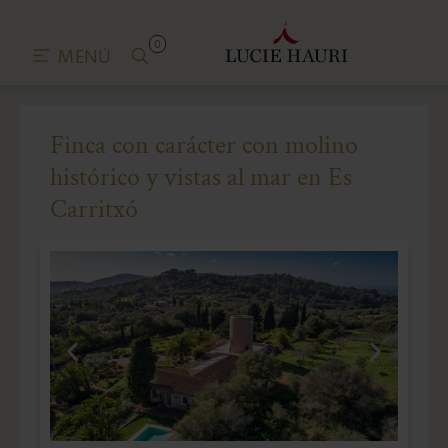
0
MENÚ
Finca con carácter con molino
histórico y vistas al mar en Es
Carritxó