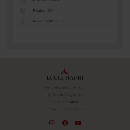
Region: 237
Preis: 2.600.000 €
Inmobiliaria Lucie Hauri
C/ Bisbe Verger, 26
07650 Santanyí
info@lucie-hauri.com