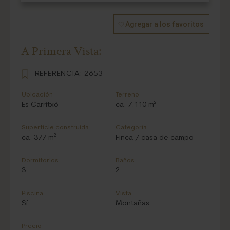
Agregar a los favoritos
A Primera Vista:
REFERENCIA:
2653
Ubicación
Terreno
Es Carritxó
ca. 7.110 m²
Superficie construida
Categoría
ca. 377 m²
Finca / casa de campo
Dormitorios
Baños
3
2
Piscina
Vista
Sí
Montañas
Precio