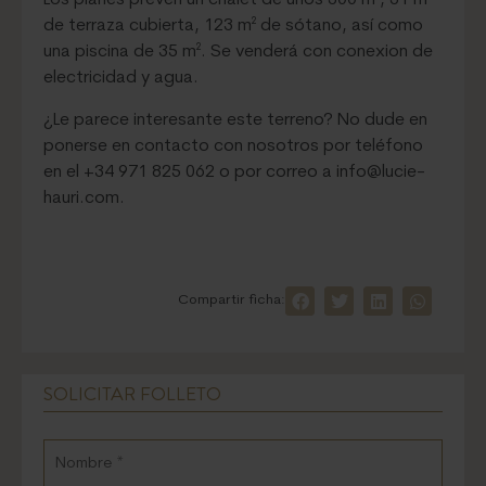
Los planes preven un chalet de unos 300 m², 31 m²
de terraza cubierta, 123 m² de sótano, así como
una piscina de 35 m². Se venderá con conexion de
electricidad y agua.
¿Le parece interesante este terreno? No dude en
ponerse en contacto con nosotros por teléfono
en el +34 971 825 062 o por correo a info@lucie-
hauri.com.
Compartir ficha:
SOLICITAR FOLLETO