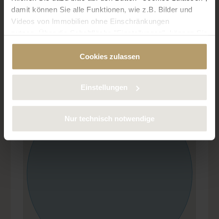
damit können Sie alle Funktionen, wie z.B. Bilder und
Videos von Immobilien ohne Einschränkungen
UBICACIÓN
nutzen. Über die Schaltfläche "Einstellungen", können Sie
bestimmte Cookies und Technologien gezielt
Cookies zulassen
deaktivieren. Weitere Informationen über die von uns
verwendeten Cookies finden Sie in unserer
Datenschutzerklärung.
Einstellungen
Nur technisch notwendige