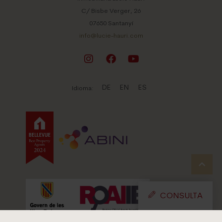
C/ Bisbe Verger, 26
07650 Santanyí
info@lucie-hauri.com
DE
EN
ES
Idioma:
CONSULTA