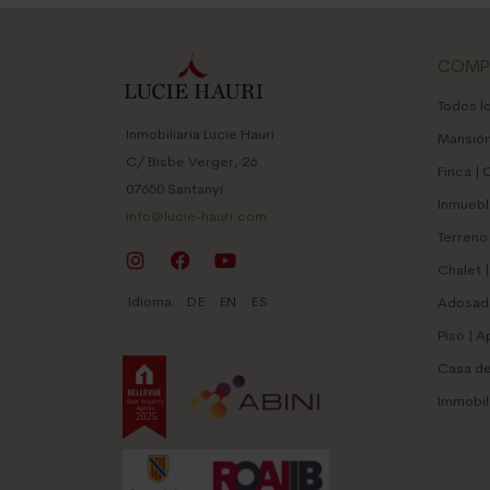
COMP
Todos l
Inmobiliaria Lucie Hauri
Mansió
C/ Bisbe Verger, 26
Finca |
07650 Santanyí
Inmuebl
info@lucie-hauri.com
Terreno
Chalet | 
Idioma:
DE
EN
ES
Adosado
Piso | 
Casa de
Immobil