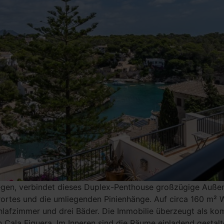
egen, verbindet dieses Duplex-Penthouse großzügige Außen
erortes und die umliegenden Pinienhänge. Auf circa 160 m
chlafzimmer und drei Bäder. Die Immobilie überzeugt als k
on Cala Figuera. Im Inneren sind die Räume einladend gestal