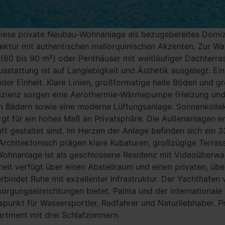
h diese private Neubau-Wohnanlage als bezugsbereites Domi
ektur mit authentischen mallorquinischen Akzenten. Zur W
0 bis 90 m²) oder Penthäuser mit weitläufiger Dachterrass
usstattung ist auf Langlebigkeit und Ästhetik ausgelegt: Ei
eder Einheit. Klare Linien, großformatige helle Böden und 
fizienz sorgen eine Aerothermie-Wärmepumpe (Heizung un
den Bädern sowie eine moderne Lüftungsanlage. Sonnenkolle
 für ein hohes Maß an Privatsphäre. Die Außenanlagen er
ft gestaltet sind. Im Herzen der Anlage befinden sich ein 
Architektonisch prägen klare Kubaturen, großzügige Terras
ohnanlage ist als geschlossene Residenz mit Videoüberwac
eit verfügt über einen Abstellraum und einen privaten, übe
rbindet Ruhe mit exzellenter Infrastruktur. Der Yachthafen 
orgungseinrichtungen bietet. Palma und der internationale
gspunkt für Wassersportler, Radfahrer und Naturliebhaber. P
partment mit drei Schlafzimmern.