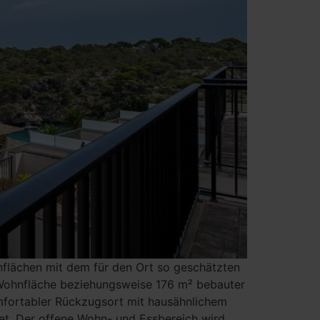
flächen mit dem für den Ort so geschätzten
² Wohnfläche beziehungsweise 176 m² bebauter
omfortabler Rückzugsort mit hausähnlichem
tet. Der offene Wohn- und Essbereich wird