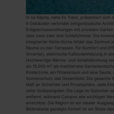
In Sa Ràpita, nahe Es Trenc, präsentiert sic
9 Gebäuden verbindet zeitgenössische Archit
Erdgeschosswohnungen mit privatem Garten (6
über zwei oder drei Schlafzimmer. Die Innena
integrierter Nolte-Küche bildet das Zentrum j
Räume zu den Terrassen. Für Komfort und Ef
(Inverter), elektrische Fußbodenheizung in 
Hochwertige Wärme- und Schalldämmung sorgt
als 15.000 m² als mediterrane Gartenlandscha
Kinderzone, ein Fitnessraum und eine Sauna. 
Sonnenschutz das Gesamtbild. Die gesamte W
Maß an Sicherheit und Privatsphäre. Jede Einh
unter Solarpergolen. Die Lage im Südosten ve
entfernt, während Campos alle wichtigen Vers
erreichbar. Die Region ist ein idealer Ausgan
Bildmaterial gezeigte Einheit ist ein Show-A