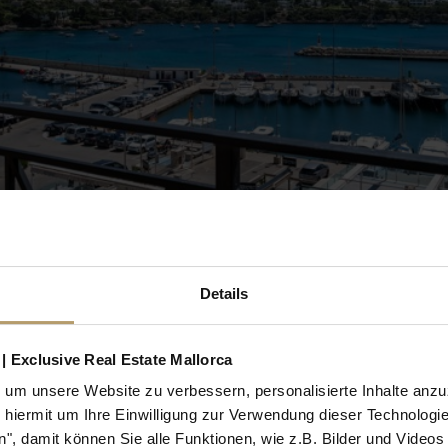
Petro gelegen, bietet diese Wohnung eine freie Sicht über 
Details
ttelbar nach außen verlängert und eine ungestörte Sicht au
 funktional auf das Leben am Meer ausgerichtet. Durch di
| Exclusive Real Estate Mallorca
ber den Hafen hinweg. Der offene Wohnbereich lässt viel Li
urch eine Küche ergänzt werden.
um unsere Website zu verbessern, personalisierte Inhalte anz
e hiermit um Ihre Einwilligung zur Verwendung dieser Technologie
T GARTEN ODER DACHTERRASSE
", damit können Sie alle Funktionen, wie z.B. Bilder und Video