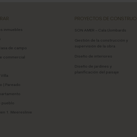
RAR
PROYECTOS DE CONSTRUC
os inmuebles
SON AMER – Cala Llombards
n
Gestión de la construcción y
supervisión de la obra
 Casa de campo
Diseño de interiores
e commercial
Diseño de jardines y
planificación del paisaje
Villa
 | Pareado
Apartamento
 pueblo
ien 1. Meereslinie