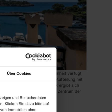
den Hafen bis zum Meer. Die Einheit verfügt
Über Cookies
f das Wasser ermöglicht. Die Aufteilung mit
e Lage im obersten Stockwerk ergibt sich
cht in die Räume und bildet das Zentrum der
uzeigen und Besucherdaten
n. Klicken Sie dazu bitte auf
s von Immobilien ohne