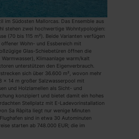
zil im Südosten Mallorcas. Das Ensemble aus
ahl stehen zwei hochwertige Wohntypologien:
e (70 bis 115 m²). Beide Varianten verfügen
n offener Wohn- und Essbereich mit
großzügige Glas-Schiebetüren öffnen die
d Warmwasser), Klimaanlage warm/kalt
ktoren unterstützen den Eigenverbrauch.
strecken sich über 36.600 m², wovon mehr
33 × 14 m großer Salzwasserpool mit
sen und Holzlamellen als Sicht- und
hung konzipiert und bietet damit ein hohes
rdachten Stellplatz mit E-Ladevorinstallation
von Sa Ràpita liegt nur wenige Minuten
 Flughafen sind in etwa 30 Autominuten
reise starten ab 748.000 EUR; die im