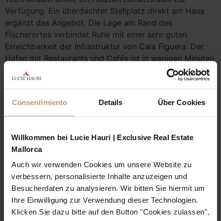
Verfügung. Ein überdachter Stellplatz direkt am Haus
ergänzt das Angebot. Die Lage am Rand des
Fischerortes verbindet Ruhe mit einer sehr guten
Erreichbarkeit der Infrastruktur von Cala Figuera. Der
Hafen mit Restaurants und Cafés ist in wenigen Minuten
zu Fuß erreichbar. Mehrere Badebuchten, darunter Cala
Mondragó, S’Amarador und Cala Santanyí, liegen nur
wenige Autominuten entfernt; der Golfplatz Vall d’Or
Consentimiento
Details
Über Cookies
sowie weitere Küstenorte im Südosten der Insel sind gut
angebunden. Damit bietet diese Villa einen idealen
Ausgangspunkt für entspannte Aufenthalte im Südosten
Willkommen bei Lucie Hauri | Exclusive Real Estate
Mallorcas.
Mallorca
VILLA MIT POOL, DACHTERRASSE UND WEITBLICK
Auch wir verwenden Cookies um unsere Website zu
IN CALA FIGUERA
verbessern, personalisierte Inhalte anzuzeigen und
Besucherdaten zu analysieren. Wir bitten Sie hiermit um
Ihre Einwilligung zur Verwendung dieser Technologien.
Klicken Sie dazu bitte auf den Button "Cookies zulassen",