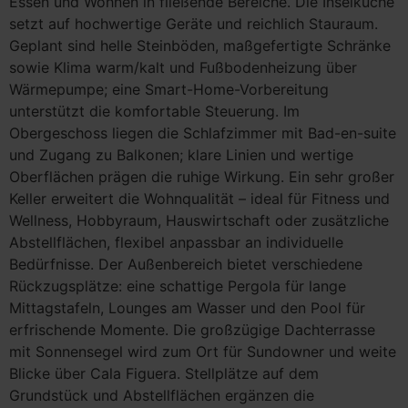
Essen und Wohnen in fließende Bereiche. Die Inselküche
setzt auf hochwertige Geräte und reichlich Stauraum.
Geplant sind helle Steinböden, maßgefertigte Schränke
sowie Klima warm/kalt und Fußbodenheizung über
Wärmepumpe; eine Smart-Home-Vorbereitung
unterstützt die komfortable Steuerung. Im
Obergeschoss liegen die Schlafzimmer mit Bad-en-suite
und Zugang zu Balkonen; klare Linien und wertige
Oberflächen prägen die ruhige Wirkung. Ein sehr großer
Keller erweitert die Wohnqualität – ideal für Fitness und
Wellness, Hobbyraum, Hauswirtschaft oder zusätzliche
Abstellflächen, flexibel anpassbar an individuelle
Bedürfnisse. Der Außenbereich bietet verschiedene
Rückzugsplätze: eine schattige Pergola für lange
Mittagstafeln, Lounges am Wasser und den Pool für
erfrischende Momente. Die großzügige Dachterrasse
mit Sonnensegel wird zum Ort für Sundowner und weite
Blicke über Cala Figuera. Stellplätze auf dem
Grundstück und Abstellflächen ergänzen die