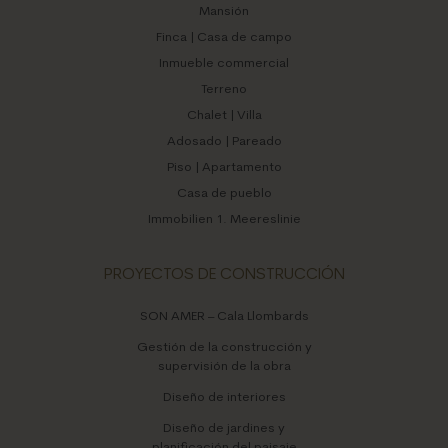
Mansión
Finca | Casa de campo
Inmueble commercial
Terreno
Chalet | Villa
Adosado | Pareado
Piso | Apartamento
Casa de pueblo
Immobilien 1. Meereslinie
PROYECTOS DE CONSTRUCCIÓN
SON AMER – Cala Llombards
Gestión de la construcción y
supervisión de la obra
Diseño de interiores
Diseño de jardines y
planificación del paisaje