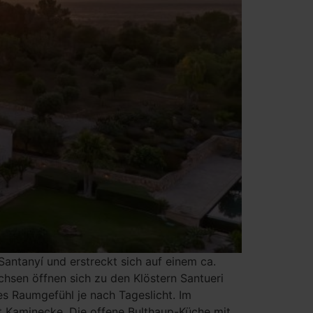
antanyí und erstreckt sich auf einem ca.
chsen öffnen sich zu den Klöstern Santueri
les Raumgefühl je nach Tageslicht. Im
it Kaminecke. Die offene Bulthaup-Küche mit