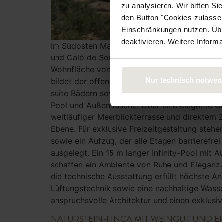
zu analysieren. Wir bitten Si
den Button "Cookies zulassen
Einschränkungen nutzen. Über
deaktivieren. Weitere Inform
Im Südosten Mallorcas, unweit des charmante
und Caló de Son Moro entfernt, präsentiert si
Wohnfläche von rund 596 m², die durch klare
Nur technisch notwen
bildet der offene Wohn- und Essbereich mit 
suite Bädern sowie ein Gäste-WC bieten flexi
Pool und Außendusche. Über eine elegante Gal
weitläufiger Meerblickterrasse und direktem Z
Ebene. Für exklusive Freizeitgestaltung stehe
sowie ein Aufzug, der alle Etagen barrierefr
ausgelegt. Ein 15 m langer Infinity-Pool mit
schaffen ein Ambiente von Ruhe und Eleganz. 
die technische Ausstattung erfüllt höchste 
Lüftungstechnik sowie eine nachhaltige Wass
anspruchsvolle Architektur und einen exklusi
NATURSTEIN-FINCA MIT WEINGUT UND E