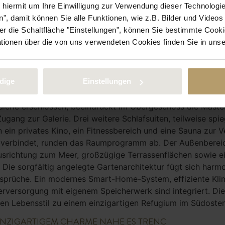
e hiermit um Ihre Einwilligung zur Verwendung dieser Technologie
", damit können Sie alle Funktionen, wie z.B. Bilder und Video
 die Schaltfläche "Einstellungen", können Sie bestimmte Cooki
ationen über die von uns verwendeten Cookies finden Sie in uns
n Dorfes Santanyí und nur wenige Minuten von den maleri
ch diese Neubaufinca. Auf einem weitläufigen Grundstück vo
 Architektur, lichtdurchflutete Räume und ein durchdachte
dige
Einstellungen
Kamin, der sich harmonisch mit der modernen Küche verbind
ble Rückzugsmöglichkeiten. Eine Suite im Erdgeschoss verfü
erie erschlossen, beeindruckt im Obergeschoss die Master-
ugang zur Galerie. Drei weitere Schlafsuiten, teilweise spie
n ein privates Kino, ein Fitnessbereich und eine Sauna zur 
ei verbindet, runden das Raumprogramm ab. Der Außenbereic
 Ausrichtung zum Meer, großzügige Terrassenflächen sowie 
Die sorgfältig angelegte Gartenarchitektur fügt sich har
Ansprüche. Ein modernes Smart-Home-System, effiziente Kli
erversorgung mit eigenem Speicherwerk sind integriert. Di
ven Lebensstil zu einem einzigartigen Refugium im Südosten
INZIGARTIGEM CHARME NAHE ES TRENC