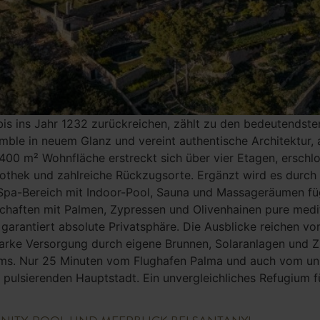
 bis ins Jahr 1232 zurückreichen, zählt zu den bedeutends
mble in neuem Glanz und vereint authentische Architektur,
400 m² Wohnfläche erstreckt sich über vier Etagen, erschl
liothek und zahlreiche Rückzugsorte. Ergänzt wird es durch
Spa-Bereich mit Indoor-Pool, Sauna und Massageräumen füg
haften mit Palmen, Zypressen und Olivenhainen pure medit
garantiert absolute Privatsphäre. Die Ausblicke reichen vo
tarke Versorgung durch eigene Brunnen, Solaranlagen und Zi
ms. Nur 25 Minuten vom Flughafen Palma und auch vom unbe
ulsierenden Hauptstadt. Ein unvergleichliches Refugium f