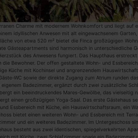
erranen Charme mit modernem Wohnkomfort und liegt auf ei
nem idyllischen Anwesen mit alt eingewachsenem Garten, da
läche von etwa 520 m² bietet die Finca großzügigen Wohn
ate Gästeapartments sind harmonisch in unterschiedliche Ge
 Herzstück des Anwesens fungiert. Das Haupthaus erstreckt
 die Bewohner. Der offen gestaltete Wohn- und Essbereich m
ige Küche mit Kochinsel und angrenzendem Hauswirtschaft
n Gäste-WC sowie der direkte Zugang zum Atrium runden da
 eigenem Badezimmer, ergänzt durch zwei zusätzliche Schla
ergt ein beeindruckendes Mares-Gewölbe, das vielseitig n
gt einen großzügigen Yoga-Saal. Das erste Gästehaus selbs
 und Essbereich mit Küche, ein Hauswirtschaftsraum, ein 
oss bietet einen weiteren Wohn- und Essbereich mit Terras
fzimmer und ein weiteres Badezimmer. Im Untergeschoss sin
haus besteht aus zwei identischen, spiegelverkehrten Apa
eich mit Küche, zwei Schlafzimmer sowie ein Badezimmer m