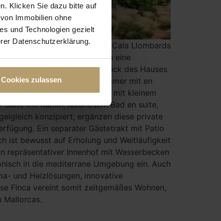
n. Klicken Sie dazu bitte auf
s von Immobilien ohne
es und Technologien gezielt
erer Datenschutzerklärung.
schen Buchten Cala S’Almunia, Cala Llombards
n ca. 18.147 m² entfaltet sich eine
s Konzept besticht. Das Herzstück des Hauses
Cookies zulassen
et. Insgesamt sechs Schlafzimmer mit en
gt über eine private Terrasse mit kleinem
Suite mit Kamin, luxuriösem Bad en suite,
gelgleich konzipiert, ergänzen diese private
Verfügung. Ein separater Gästetrakt mit Patio
h ist bewusst auf Erholung und Weitläufigkeit
ein repräsentativer Innenhof mit Wasserbecken
monisch in die mediterrane Umgebung ein. Auch
ma- und Heizlösungen, innovative
ese Finca vereint somit zeitgemäßes Wohnen,
 Mallorcas.