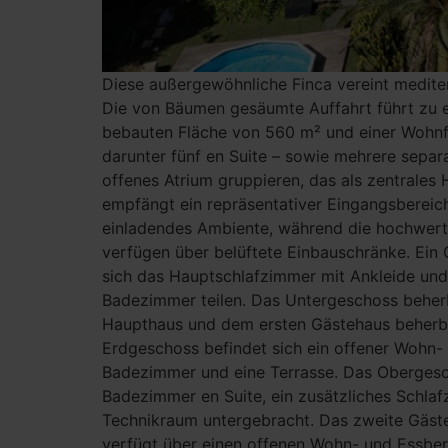
Diese außergewöhnliche Finca vereint medit
Die von Bäumen gesäumte Auffahrt führt zu ei
bebauten Fläche von 560 m² und einer Wohnf
darunter fünf en Suite – sowie mehrere separ
offenes Atrium gruppieren, das als zentrales
empfängt ein repräsentativer Eingangsbereich
einladendes Ambiente, während die hochwert
verfügen über belüftete Einbauschränke. Ei
sich das Hauptschlafzimmer mit Ankleide und
Badezimmer teilen. Das Untergeschoss beherb
Haupthaus und dem ersten Gästehaus beherber
Erdgeschoss befindet sich ein offener Wohn-
Badezimmer und eine Terrasse. Das Obergesch
Badezimmer en Suite, ein zusätzliches Schla
Technikraum untergebracht. Das zweite Gäste
verfügt über einen offenen Wohn- und Essber