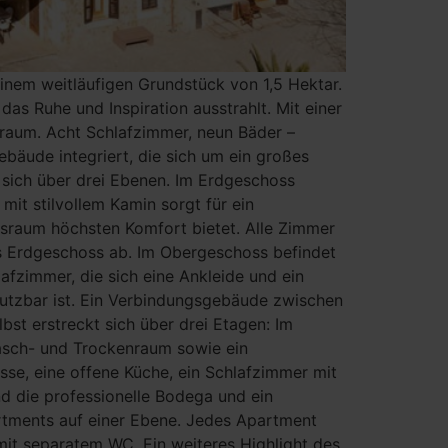
nem weitläufigen Grundstück von 1,5 Hektar.
s Ruhe und Inspiration ausstrahlt. Mit einer
raum. Acht Schlafzimmer, neun Bäder –
bäude integriert, die sich um ein großes
 sich über drei Ebenen. Im Erdgeschoss
it stilvollem Kamin sorgt für ein
sraum höchsten Komfort bietet. Alle Zimmer
s Erdgeschoss ab. Im Obergeschoss befindet
fzimmer, die sich eine Ankleide und ein
utzbar ist. Ein Verbindungsgebäude zwischen
t erstreckt sich über drei Etagen: Im
Wasch- und Trockenraum sowie ein
se, eine offene Küche, ein Schlafzimmer mit
d die professionelle Bodega und ein
rtments auf einer Ebene. Jedes Apartment
it separatem WC. Ein weiteres Highlight des