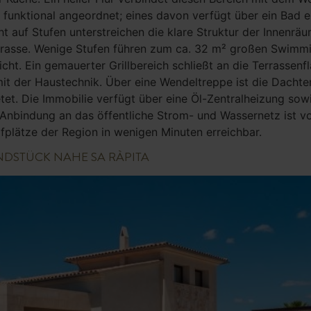
d funktional angeordnet; eines davon verfügt über ein Bad e
t auf Stufen unterstreichen die klare Struktur der Innenrä
rasse. Wenige Stufen führen zum ca. 32 m² großen Swimmin
cht. Ein gemauerter Grillbereich schließt an die Terrasse
it der Haustechnik. Über eine Wendeltreppe ist die Dachter
t. Die Immobilie verfügt über eine Öl-Zentralheizung sowie 
Anbindung an das öffentliche Strom- und Wassernetz ist vo
plätze der Region in wenigen Minuten erreichbar.
NDSTÜCK NAHE SA RÀPITA