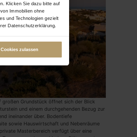
n. Klicken Sie dazu bitte auf
s von Immobilien ohne
es und Technologien gezielt
erer Datenschutzerklärung.
Cookies zulassen
 großen Grundstück öffnet sich der Blick
Naturstein und einem durchgehenden Bezug zur
nd ineinander über. Bodentiefe
 suite sowie Hauswirtschaft und Nebenräume
private Masterbereich verfügt über eine