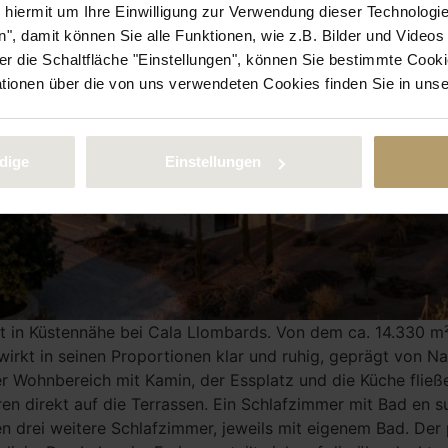
e hiermit um Ihre Einwilligung zur Verwendung dieser Technologie
", damit können Sie alle Funktionen, wie z.B. Bilder und Video
 die Schaltfläche "Einstellungen", können Sie bestimmte Cooki
ationen über die von uns verwendeten Cookies finden Sie in uns
dige
Einstellungen
t in Küstennähe bei Cala Llombards. Von dem ca. 14.330 m²
wirkt in seinen Proportionen klar und ruhig, geprägt von 
Wohnbereich mit Kamin, der Essplatz und die Küche fließe
ren direkt auf die Terrassen. Ein Schlafzimmer mit Bad en
 drei weitere Schlafzimmer, jeweils mit eigenem Bad. Der 