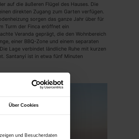
der auf die äußeren Flügel des Hauses. Die
 einen direkten Zugang zum Garten verfügen.
bodenheizung sorgen das ganze Jahr über für
Im Turm der Finca eröffnet ein
dachte Veranda geprägt, die den Wohnbereich
unge, einer BBQ-Zone und einem separaten
Die Lage verbindet ländliche Ruhe mit kurzen
. Santanyí ist in etwa fünf Minuten
Über Cookies
uzeigen und Besucherdaten