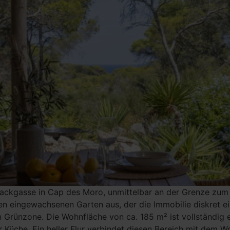
n Sackgasse in Cap des Moro, unmittelbar an der Grenze zu
en eingewachsenen Garten aus, der die Immobilie diskret e
Grünzone. Die Wohnfläche von ca. 185 m² ist vollständig e
 Küche. Ein heller Flur verbindet diesen Bereich mit dem 