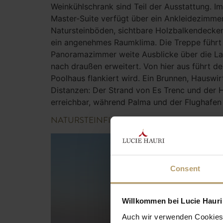
Weinkühlschrank sind Teil der Ausstattung. I
Master-Suite verfügt über ein Ankleidezimme
Natursteinböden, sichtbare Holzbalkendecken 
ein angenehmes Raumklima. Die Treppe führt au
Panoramazimmer weite Ausblicke über die La
nach draußen erweitert. Von hier aus führt 
Poolhaus flankiert wird. Ein Brunnen, Hausw
Distanzen: Der Strand von Es Trenc und der Ha
erreichbar, während Palma und der Flughafen 
NATURSTEINFINCA MIT MEERBLICK NAH
Consent
Willkommen bei Lucie Hauri 
Auch wir verwenden Cookies 