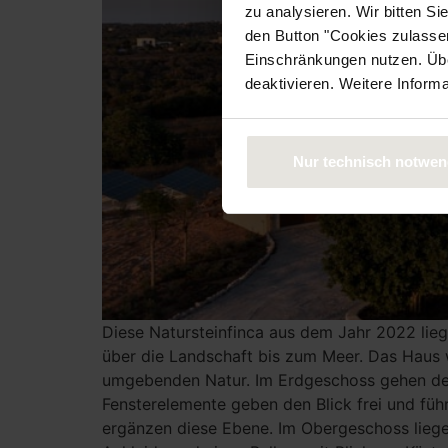
zu analysieren. Wir bitten Si
den Button "Cookies zulassen
Einschränkungen nutzen. Über
deaktivieren. Weitere Inform
Nur technisch notwen
Diese Natursteinfinca aus dem Jahr 2022 lieg
über die Landschaft bis zum Meer. Das Haus 
umgebenden Natur. Im Erdgeschoss gehen der 
Fensterelemente geben den Blick frei und füh
ergänzen diese Ebene. Im Obergeschoss liegen