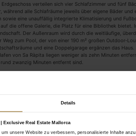
m Erdgeschoss verteilen sich vier Schlafzimmer und fünf Bä
r, während alle Schlafräume jeweils über eigene Bäder und
sowie eine unauffällig integrierte Klimatisierung und Fuß
f die offene Galerie, die Platz für eine Bibliothek bietet. 
ndschaft. Der Außenraum wird durch die weitläufige, über
der Weg zum Pool, der von einer 190 m² großen Outdoor-Lo
irtschaftsräume und eine Doppelgarage ergänzen das Haus. 
fen von Sa Ràpita liegen weniger als zehn Minuten entfernt
rund zwanzig Minuten entfernt sind.
E DER BUCHT VON CALA LLOMBARDS
Details
| Exclusive Real Estate Mallorca
um unsere Website zu verbessern, personalisierte Inhalte anz