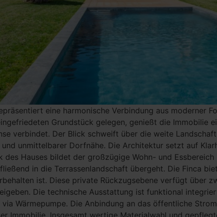
epräsentiert eine harmonische Verbindung aus moderner Fo
ingefriedeten Grundstück gelegen, genießt die Immobilie ein
hse verbindet. Der Blick schweift über die weite Landschaft
und unmittelbarer Dorfnähe. Die Architektur setzt auf Klarh
ck des Hauses bildet der großzügige Wohn- und Essbereich 
fließend in die Terrassenlandschaft übergeht. Die Finca bi
rbehalten ist. Diese private Rückzugsebene verfügt über z
reigeben. Die technische Ausstattung ist funktional integr
e via Wärmepumpe. Die Anbindung an das öffentliche Stro
er Immobilie. Insgesamt wertige Materialwahl und gepflegt