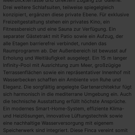
Meerblickterrasse und direktem Zugang zur Galerie.
Drei weitere Schlafsuiten, teilweise spiegelgleich
konzipiert, ergänzen diese private Ebene. Für exklusive
Freizeitgestaltung stehen ein privates Kino, ein
Fitnessbereich und eine Sauna zur Verfügung. Ein
separater Gästetrakt mit Patio sowie ein Aufzug, der
alle Etagen barrierefrei verbindet, runden das
Raumprogramm ab. Der Außenbereich ist bewusst auf
Erholung und Weitläufigkeit ausgelegt. Ein 15 m langer
Infinity-Pool mit Ausrichtung zum Meer, großzügige
Terrassenflächen sowie ein repräsentativer Innenhof mit
Wasserbecken schaffen ein Ambiente von Ruhe und
Eleganz. Die sorgfältig angelegte Gartenarchitektur fügt
sich harmonisch in die mediterrane Umgebung ein. Auch
die technische Ausstattung erfüllt höchste Ansprüche.
Ein modernes Smart-Home-System, effiziente Klima-
und Heizlösungen, innovative Lüftungstechnik sowie
eine nachhaltige Wasserversorgung mit eigenem
Speicherwerk sind integriert. Diese Finca vereint somit