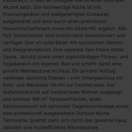
Essbereich, in dem ein Designer-Kamin einen zentralen
Akzent setzt. Die hochwertige Küche ist mit
Premiumgeräten und maßgefertigten Einbauten
ausgestattet und wird durch einen praktischen
Hauswirtschaftsraum sowie ein Gäste-WC ergänzt. Alle
fünf Schlafzimmer sind komfortabel dimensioniert und
verfügen über en-suite Bäder mit spanischem Marmor
und Designarmaturen. Eine separate Spa-Ebene bietet
Sauna, Jacuzzi sowie einen eigenständigen Fitness- und
Yogabereich mit eigenem Bad und schafft damit eine
private Wellnesszone im Haus. Ein privater Aufzug
verbindet sämtliche Ebenen – vom Untergeschoss mit
Kino- und Weinkeller bis hin zur Dachterrasse. Der
Außenbereich ist auf mediterranes Wohnen ausgelegt
und umfasst 168 m² Terrassenflächen, einen
Salzwasserpool mit optionaler Gegenstromanlage sowie
eine professionell ausgestattete Outdoor-Küche.
Technische Qualität zieht sich durch das gesamte Haus,
darunter eine hocheffiziente Wärmepumpe,