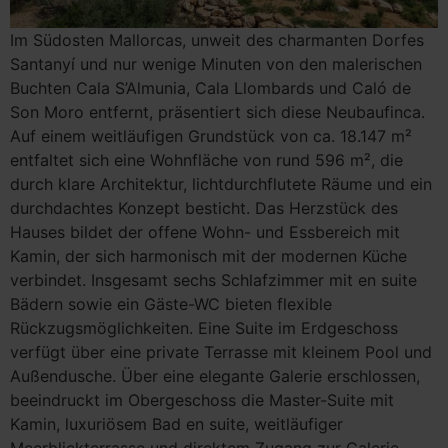
Im Südosten Mallorcas, unweit des charmanten Dorfes
Santanyí und nur wenige Minuten von den malerischen
Buchten Cala S’Almunia, Cala Llombards und Caló de
Son Moro entfernt, präsentiert sich diese Neubaufinca.
Auf einem weitläufigen Grundstück von ca. 18.147 m²
entfaltet sich eine Wohnfläche von rund 596 m², die
durch klare Architektur, lichtdurchflutete Räume und ein
durchdachtes Konzept besticht. Das Herzstück des
Hauses bildet der offene Wohn- und Essbereich mit
Kamin, der sich harmonisch mit der modernen Küche
verbindet. Insgesamt sechs Schlafzimmer mit en suite
Bädern sowie ein Gäste-WC bieten flexible
Rückzugsmöglichkeiten. Eine Suite im Erdgeschoss
verfügt über eine private Terrasse mit kleinem Pool und
Außendusche. Über eine elegante Galerie erschlossen,
beeindruckt im Obergeschoss die Master-Suite mit
Kamin, luxuriösem Bad en suite, weitläufiger