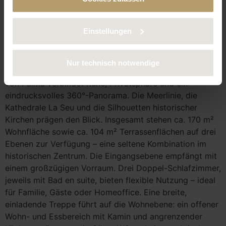
verwendeten Cookies finden Sie in unserer
Datenschutzerklärung.
Einstellungen
Nur technisch notwendige
Dieses elegante Penthouse in der begehrten Altstadt
von Palma verbindet Ruhe, Privatsphäre und ein
eindrucksvolles 360°-Panorama. Die Meerlinie, die
Kathedrale La Seu und die Silhouetten historischer
Kirchen prägen den Blick. Insgesamt stehen ca. 170 m²
Wohnfläche sowie ca. 104 m² Terrassenflächen auf drei
Ebenen zur Verfügung – eine seltene Kombination im
historischen Zentrum. Die Eingangsebene empfängt mit
einem großzügigen Vorraum. Drei Doppel-Schlafzimmer,
jeweils mit Bad en suite, bieten flexible Nutzung – ideal
für Familie, Gäste oder Homeoffice. Eine breite,
einladende Treppe führt auf die Wohnebene: ein offener
Wohn- und Essbereich mit Kamin und angrenzender