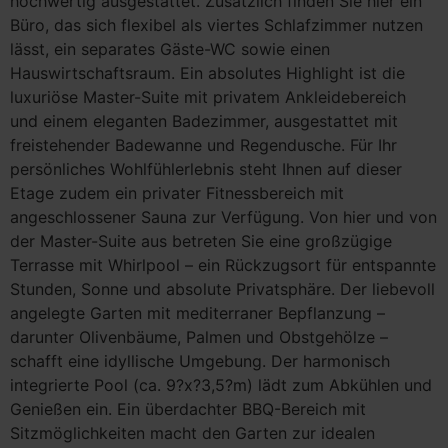
hochwertig ausgestattet. Zusätzlich finden Sie hier ein
Büro, das sich flexibel als viertes Schlafzimmer nutzen
lässt, ein separates Gäste-WC sowie einen
Hauswirtschaftsraum. Ein absolutes Highlight ist die
luxuriöse Master-Suite mit privatem Ankleidebereich
und einem eleganten Badezimmer, ausgestattet mit
freistehender Badewanne und Regendusche. Für Ihr
persönliches Wohlfühlerlebnis steht Ihnen auf dieser
Etage zudem ein privater Fitnessbereich mit
angeschlossener Sauna zur Verfügung. Von hier und von
der Master-Suite aus betreten Sie eine großzügige
Terrasse mit Whirlpool – ein Rückzugsort für entspannte
Stunden, Sonne und absolute Privatsphäre. Der liebevoll
angelegte Garten mit mediterraner Bepflanzung –
darunter Olivenbäume, Palmen und Obstgehölze –
schafft eine idyllische Umgebung. Der harmonisch
integrierte Pool (ca. 9?x?3,5?m) lädt zum Abkühlen und
Genießen ein. Ein überdachter BBQ-Bereich mit
Sitzmöglichkeiten macht den Garten zur idealen