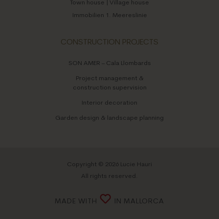
Town house | Village house
Immobilien 1. Meereslinie
CONSTRUCTION PROJECTS
SON AMER – Cala Llombards
Project management &
construction supervision
Interior decoration
Garden design & landscape planning
Copyright © 2026 Lucie Hauri
All rights reserved.
MADE WITH
IN MALLORCA