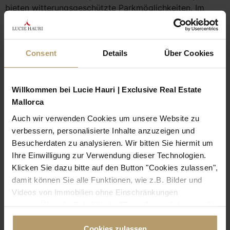
bieten witterungsgeschützte Parkmöglichkeiten. Im
vorderen Bereich liegen der lange Pool mit Rasen und
Terrassenflächen sowie das Poolhaus mit vorbereiteter
Außenküche. Die Ausrichtung begünstigt lange
Consent
Details
Über Cookies
Lichtphasen; Strände und Buchten rund um Porto Petro
sowie der Parc Natural de Mondragó sind in wenigen
Minuten erreichbar. Die Finca verbindet moderne
Willkommen bei Lucie Hauri | Exclusive Real Estate
Bauqualität und Komfort mit einer ruhigen und zentralen
Mallorca
Lage nahe der Küste.
Auch wir verwenden Cookies um unsere Website zu
MAISONETTE-PENTHOUSE MIT MEER- UND
verbessern, personalisierte Inhalte anzuzeigen und
KATHEDRALBLICK IN PALMAS ALTSTADT
Besucherdaten zu analysieren. Wir bitten Sie hiermit um
Ihre Einwilligung zur Verwendung dieser Technologien.
Klicken Sie dazu bitte auf den Button "Cookies zulassen",
damit können Sie alle Funktionen, wie z.B. Bilder und
Videos von Immobilien ohne Einschränkungen
nutzen. Über die Schaltfläche "Einstellungen", können Sie
bestimmte Cookies und Technologien gezielt
Cookies zulassen
deaktivieren. Weitere Informationen über die von uns