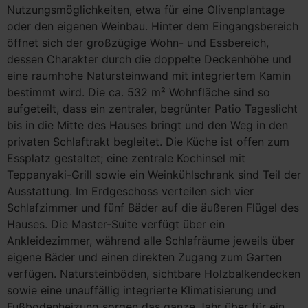
Nutzungsmöglichkeiten, etwa für eine Olivenplantage
oder den eigenen Weinbau. Hinter dem Eingangsbereich
öffnet sich der großzügige Wohn- und Essbereich,
dessen Charakter durch die doppelte Deckenhöhe und
eine raumhohe Natursteinwand mit integriertem Kamin
bestimmt wird. Die ca. 532 m² Wohnfläche sind so
aufgeteilt, dass ein zentraler, begrünter Patio Tageslicht
bis in die Mitte des Hauses bringt und den Weg in den
privaten Schlaftrakt begleitet. Die Küche ist offen zum
Essplatz gestaltet; eine zentrale Kochinsel mit
Teppanyaki-Grill sowie ein Weinkühlschrank sind Teil der
Ausstattung. Im Erdgeschoss verteilen sich vier
Schlafzimmer und fünf Bäder auf die äußeren Flügel des
Hauses. Die Master-Suite verfügt über ein
Ankleidezimmer, während alle Schlafräume jeweils über
eigene Bäder und einen direkten Zugang zum Garten
verfügen. Natursteinböden, sichtbare Holzbalkendecken
sowie eine unauffällig integrierte Klimatisierung und
Fußbodenheizung sorgen das ganze Jahr über für ein