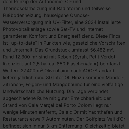
dem Prinzip der Autonomie. Öl- und
Thermosolarheizung mit Radiatoren und teilweise
Fußbodenheizung, hauseigene Osmose-
Wasserversorgung mit UV-Filter, eine 2024 installierte
Photovoltaikanlage sowie Sat-TV und Internet
garantieren Komfort und Energieeffizienz. Diese Finca
ist „up-to-date“ in Punkten wie, gesetzliche Vorschriften
und Unterhalt. Das Grundstück umfasst 56.482 m².
Rund 12.300 m² sind mit Reben (Syrah, Petit Verdot,
lizenziert auf 2,5 ha, ca. 850 Flaschen/Jahr) bepflanzt.
Weitere 27.400 m² Olivenhaine nach AOC-Standard
liefern jährlich rund 80 Liter Öl. Hinzu kommen Mandel-,
Zitronen-, Feigen- und Mangobäume für eine vielfältige
landwirtschaftliche Nutzung. Die Lage verbindet
abgeschiedene Ruhe mit guter Erreichbarkeit: der
Strand von Cala Marçal bei Porto Colom liegt nur
wenige Minuten entfernt, Cala d’Or mit Yachthafen und
Restaurants etwa 7 Autominuten. Der Golfplatz Vall d’Or
befindet sich in nur 3 km Entfernung. Gleichzeitig bietet