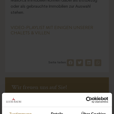
Mallorca Immobilien können dabei als Erstbezug
oder als gebrauchte Immobilien zur Auswahl
stehen.
VIDEO-PLAYLIST MIT EINIGEN UNSERER
CHALETS & VILLEN
Seite teilen:
Zustimmung
Details
Über Cookies