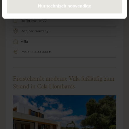
Nur technisch notwendige
Referenz: 6177
Region: Santanyi
Villa
Preis: 3.400.000 €
Freistehende moderne Villa fußläufig zum