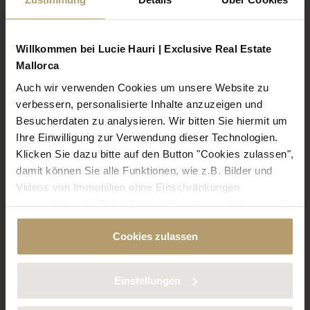
Wir freuen uns auf Sie!
Willkommen bei Lucie Hauri | Exclusive Real Estate
Mallorca
Kontaktieren Sie uns unter:
Auch wir verwenden Cookies um unsere Website zu
verbessern, personalisierte Inhalte anzuzeigen und
+34 971 825 062
Besucherdaten zu analysieren. Wir bitten Sie hiermit um
info@lucie-hauri.com
Ihre Einwilligung zur Verwendung dieser Technologien.
Klicken Sie dazu bitte auf den Button "Cookies zulassen",
damit können Sie alle Funktionen, wie z.B. Bilder und
Videos von Immobilien ohne Einschränkungen
nutzen. Über die Schaltfläche "Einstellungen", können Sie
PASSENDE OBJEKTE:
bestimmte Cookies und Technologien gezielt
Cookies zulassen
deaktivieren. Weitere Informationen über die von uns
Villa-Projekt mit Lizenz in Sa Torre Nova
verwendeten Cookies finden Sie in unserer
bei Cala Santanyí
Datenschutzerklärung.
Einstellungen