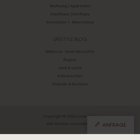
Anwesen | Herrenhaus
Finca | Landhaus
Gewerbliche Immobilien
Grundstücke
Chalet | Villa
Reihenhaus | Doppelhaus
Wohnung | Apartment
Stadthaus | Dorfhaus
Immobilien 1. Meereslinie
LIFESTYLE BLOG
Mallorca – Insel des Lichts
Region
Land & Leute
Kulinarisches
ANFRAGE
Strände & Buchten