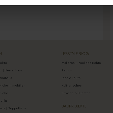
N
LIFESTYLE BLOG
jekte
Mallorca – Insel des Lichts
 | Herrenhaus
Region
Landhaus
Land & Leute
iche Immobilien
Kulinarisches
tücke
Strände & Buchten
Villa
BAUPROJEKTE
aus | Doppelhaus