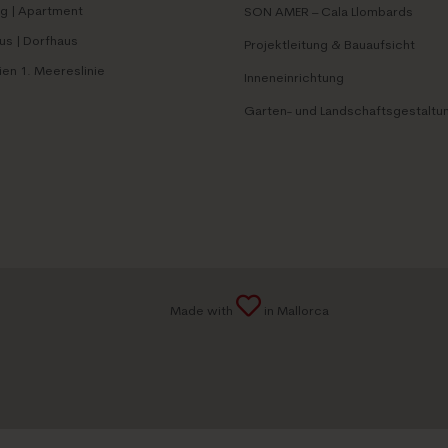
 | Apartment
SON AMER – Cala Llombards
us | Dorfhaus
Projektleitung & Bauaufsicht
ien 1. Meereslinie
Inneneinrichtung
Garten- und Landschaftsgestaltu
Made with
in Mallorca