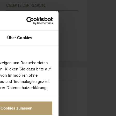
OBJEKTE DER REGION:
Über Cookies
uzeigen und Besucherdaten
n. Klicken Sie dazu bitte auf
s von Immobilien ohne
REGIONEN:
es und Technologien gezielt
Alquería Blanca
erer Datenschutzerklärung.
Artà
Cala d’Or
Cala Figuera
Cookies zulassen
Cala Llombards