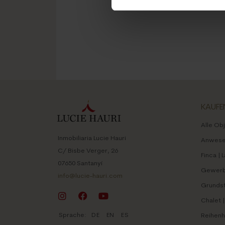
KAUFE
Alle Ob
Inmobiliaria Lucie Hauri
Anwesen
C/ Bisbe Verger, 26
Finca | 
07650 Santanyí
Gewerbl
info@lucie-hauri.com
Grunds
Chalet | 
Sprache:
DE
EN
ES
Reihenh