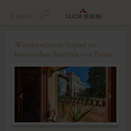
0
MENÜ
Wunderschönes Triplex im
historischen Zentrum von Palma