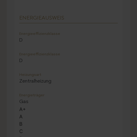
ENERGIEAUSWEIS
Energieeffizienzklasse
D
Energieeffizienzklasse
D
Heizungsart
Zentralheizung
Energieträger
Gas
A+
A
B