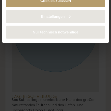
Cookies zulassen
deaktivieren. Weitere Informationen über die von uns
verwendeten Cookies finden Sie in unserer
Datenschutzerklärung.
Einstellungen
Nur technisch notwendige
LAGEBESCHREIBUNG:
Ses Salines liegt in unmittelbarer Nähe des großen
Naturstrandes Es Trenc und des Hafen- und
Fischerdorfs Colonia Sant Jordi.