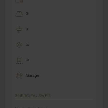
Wohnfläche
ca. 182 m²
Objektart
Haus
Anzahl Schlafzimmer
3
Anzahl Badezimmer
3
Pool
Ja
Blick
Panorama
Etagen