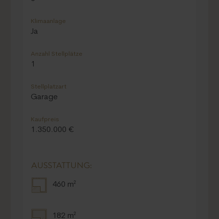
OBJEKTDATEN:
REFERENZ:
6155
Ort
Portocolom
Grundstücksfläche
ca. 460 m²