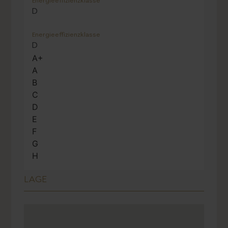
3
Klimaanlage
Ja
Anzahl Stellplätze
1
Stellplatzart
Garage
Kaufpreis
1.350.000 €
AUSSTATTUNG:
460 m²