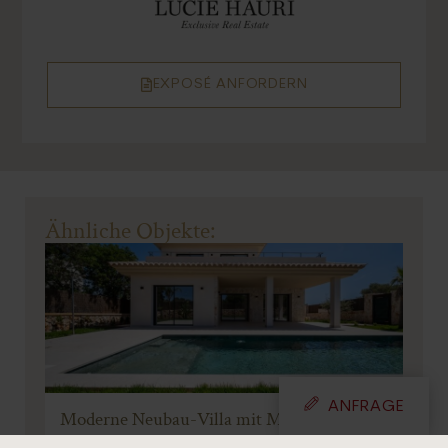
LAGEBESCHREIBUNG:
Portocolom ist eines der schönsten Fischerdörfer
der Insel Mallorca. Es besticht durch seinen Charme,
seinen schönen Hafen und seine Ruhe. Dank der
lokalen Politik bleibt der alte Teil von Portocolom in
seinem ursprünglichen und charmanten Zustand.
Wenn man die Struktur des Dorfes betrachtet, kann
man wunderschöne Fischerhäuser und
außergewöhnlich restaurierte Dorfhäuser
entdecken.
In der Umgebung des Piers gibt es mehrere Bars und
Restaurants, von denen einige für ihr
hervorragendes Essen und ihre extravaganten
Gerichte bekannt sind. Auf der anderen Seite des
Piers liegt das Arenal-Gebiet mit drei Sandstränden
und kristallklarem Wasser, die die Familien zu einem
erholsamen Tag am Strand einladen.
Für den täglichen Einkauf gibt es einen großen und
ANFRAGE
mehrere kleinere Supermärkte. Der Golfplatz Vall
d'Or ist nur 5 Autominuten und die Hauptstadt Palma