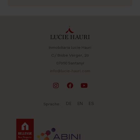
OBJEKTDATEN:
REFERENZ:
2664
Ort
Felanitx
Grundstücksfläche
ca. 15.900 m²
Wohnfläche
ca. 270 m²
Objektart
Haus
Anzahl Schlafzimmer
3