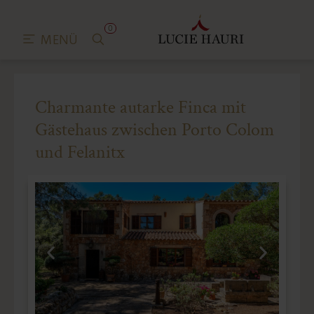
0
MENÜ
Charmante autarke Finca mit
Gästehaus zwischen Porto Colom
und Felanitx