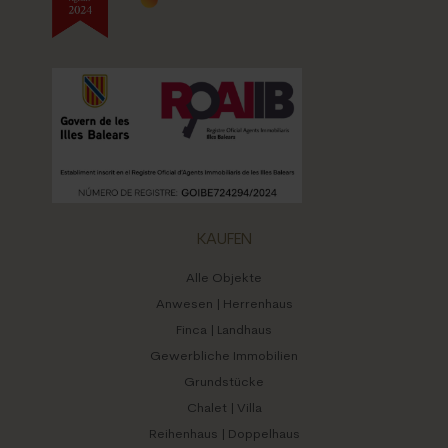
Anzahl Badezimmer
3
Pool
Ja
Blick
Panorama
Ausrichtung
Südost
Baujahr
2001
Etagen
2
Heizung