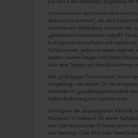
perfekt in die lebendige Umgebung mit i
Die Innenräume des Hauses sind durchdac
überdachte Innenhof, der als lichtdurch
harmonische Verbindung zwischen der v
gemütlichen Kaminzimmer schafft. Die K
Im Erdgeschoss befindet sich zudem ein
Schlafzimmer, jedes mit einem eigenen, 
beiden oberen Etagen und bieten Privat
über eine Treppe mit dem Badezimmer un
Eine großzügige Dachterrasse, bietet sp
Umgebung – ein idealer Ort für entspan
Immobilie ist ganzjährig komfortabel d
Fußbodenheizung und zwei Kaminen.
Die Lage in der ursprünglichen Altstadt
Küstenort ist bekannt für seinen Natur
wie Cala Marçal oder S’Arenal sind in w
wie Santanyí, Cala d’Or oder Felanitx bi