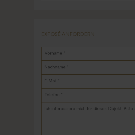
OBJEKTDATEN:
REFERENZ:
4055
Ort
Portocolom
Anzahl Schlafzimmer
3
Etagen
3
AUSSTATTUNG:
3