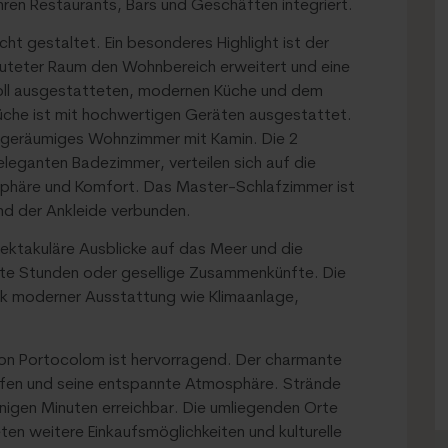
hren Restaurants, Bars und Geschäften integriert.
ht gestaltet. Ein besonderes Highlight ist der
fluteter Raum den Wohnbereich erweitert und eine
oll ausgestatteten, modernen Küche und dem
üche ist mit hochwertigen Geräten ausgestattet.
 geräumiges Wohnzimmer mit Kamin. Die 2
eleganten Badezimmer, verteilen sich auf die
sphäre und Komfort. Das Master-Schlafzimmer ist
d der Ankleide verbunden.
ektakuläre Ausblicke auf das Meer und die
nte Stunden oder gesellige Zusammenkünfte. Die
ank moderner Ausstattung wie Klimaanlage,
 von Portocolom ist hervorragend. Der charmante
hafen und seine entspannte Atmosphäre. Strände
enigen Minuten erreichbar. Die umliegenden Orte
eten weitere Einkaufsmöglichkeiten und kulturelle