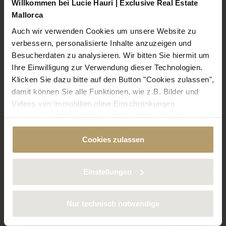
Willkommen bei Lucie Hauri | Exclusive Real Estate
Mallorca
Auch wir verwenden Cookies um unsere Website zu
verbessern, personalisierte Inhalte anzuzeigen und
Besucherdaten zu analysieren. Wir bitten Sie hiermit um
Referenz: 8100
Ihre Einwilligung zur Verwendung dieser Technologien.
Region: Cala Figuera
Klicken Sie dazu bitte auf den Button "Cookies zulassen",
damit können Sie alle Funktionen, wie z.B. Bilder und
Penthousewohnung
Videos von Immobilien ohne Einschränkungen
Preis: 1.290.000 €
nutzen. Über die Schaltfläche "Einstellungen", können Sie
bestimmte Cookies und Technologien gezielt
Cookies zulassen
deaktivieren. Weitere Informationen über die von uns
verwendeten Cookies finden Sie in unserer
Ruhe und grenzenloser Blick: Drei
Datenschutzerklärung.
Gebäude auf einer Hügelkuppe bei
Einstellungen
Montuïri
Nur technisch notwendige