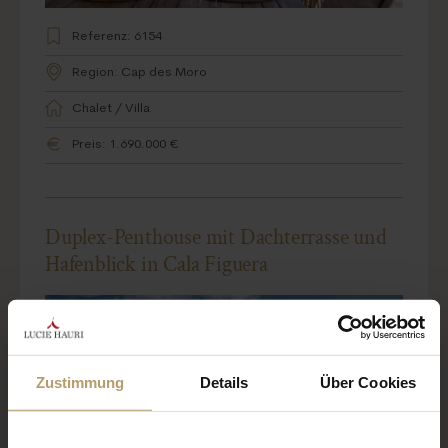
Referenz: 6154
Region: Cap des Moro
Chalet / Villa
Preis: 1.690.000 €
Duplex-Penthouse mit Dachterrasse und
Hafenblick in Cala Figuera
Zustimmung
Details
Über Cookies