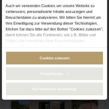
Auch wir verwenden Cookies um unsere Website zu
Referenz: 8100
verbessern, personalisierte Inhalte anzuzeigen und
Besucherdaten zu analysieren. Wir bitten Sie hiermit um
Region: Cala Figuera
Ihre Einwilligung zur Verwendung dieser Technologien.
Penthousewohnung
Klicken Sie dazu bitte auf den Button "Cookies zulassen",
damit können Sie alle Funktionen, wie z.B. Bilder und
Preis: 1.290.000 €
Videos von Immobilien ohne Einschränkungen
nutzen. Über die Schaltfläche "Einstellungen", können Sie
bestimmte Cookies und Technologien gezielt
Ruhe und grenzenloser Blick: Drei
Cookies zulassen
deaktivieren. Weitere Informationen über die von uns
Gebäude auf einer Hügelkuppe bei
verwendeten Cookies finden Sie in unserer
Datenschutzerklärung.
Montuïri
Einstellungen
Nur technisch notwendige