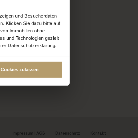
Cala Figuera
Palma & Umgebung
uzeigen und Besucherdaten
Porto Colom
n. Klicken Sie dazu bitte auf
Ses Salines
s von Immobilien ohne
es und Technologien gezielt
erer Datenschutzerklärung.
Cookies zulassen
ng
Impressum | AGB
Datenschutz
Kontakt