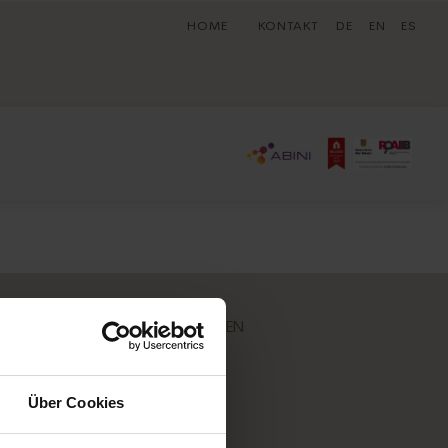
HOME
KONTAKT
DE
EN
ES
BELIEBTE REGIONEN
Santanyí
Felanitx
Über Cookies
Cala Llombards