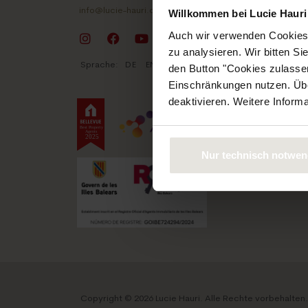
Gewerbl
info@lucie-hauri.com
Willkommen bei Lucie Hauri 
Grunds
Auch wir verwenden Cookies 
Chalet | 
zu analysieren. Wir bitten Si
Sprache:
DE
EN
ES
Reihenh
den Button "Cookies zulassen
Einschränkungen nutzen. Über
Wohnung
deaktivieren. Weitere Inform
Stadtha
Immobil
Nur technisch notwen
Copyright © 2026 Lucie Hauri.
Alle Rechte vorbehalten.