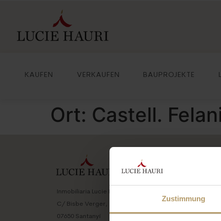
KAUFEN
VERKAUFEN
BAUPROJEKTE
Ort:
Castell. Felan
KAUFE
Alle Ob
Inmobiliaria Lucie Hauri
Anwesen
Zustimmung
C/ Bisbe Verger, 26
Finca | 
07650 Santanyí