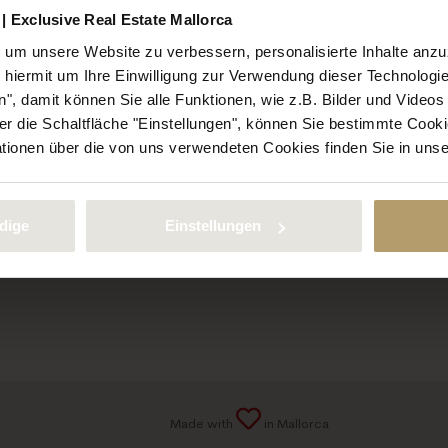
iche Immobilien
Kulinarisches
| Exclusive Real Estate Mallorca
tücke
Strände & Buchten
um unsere Website zu verbessern, personalisierte Inhalte anz
Villa
e hiermit um Ihre Einwilligung zur Verwendung dieser Technologie
BAUPROJEKTE
aus | Doppelhaus
", damit können Sie alle Funktionen, wie z.B. Bilder und Video
 die Schaltfläche "Einstellungen", können Sie bestimmte Cooki
 | Apartment
SON AMER – Cala Llombards
ationen über die von uns verwendeten Cookies finden Sie in uns
us | Dorfhaus
Projektleitung & Bauaufsicht
ien 1. Meereslinie
Inneneinrichtung
dige
Einstellungen
Garten- und Landschaftsgestaltu
Made with
in Mallorca