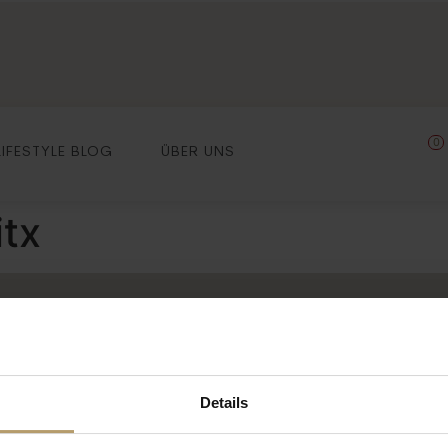
0
LIFESTYLE BLOG
ÜBER UNS
itx
N
LIFESTYLE BLOG
jekte
Mallorca – Insel des Lichts
 | Herrenhaus
Region
Details
Landhaus
Land & Leute